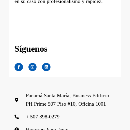
en su caso con profesionalismo y rapidez.
Síguenos
F
I
L
a
n
i
c
s
n
e
t
k
b
a
e
o
g
d
o
r
i
k
a
n
-
m
f
Panamá Santa María, Business Edificio
PH Prime 507 Piso #10, Oficina 1001
+ 507 398-0279
Horarios: 8am -5pm